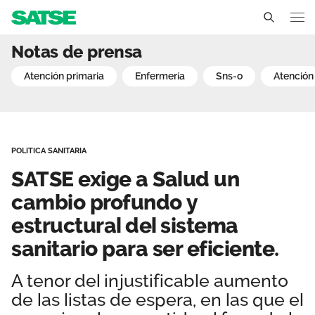
SATSE exige a Salud un ca
Notas de prensa
Navarra
atención primaria
enfermería
sns-o
atenció
Conócenos
Un sindicato profesional e independiente
Nuestro trabajo
POLITICA SANITARIA
Delegados Sindicales
Ámbitos de negociación
Qué ofrecemos
SATSE exige a Salud un
Estructura organizativa
Secciones sindicales
cambio profundo y
Actualidad
estructural del sistema
Transparencia
Servicios
Temas
Contáctanos
sanitario para ser eficiente.
Ventajas
Noticias
A tenor del injustificable aumento
de las listas de espera, en las que el
Sala de prensa