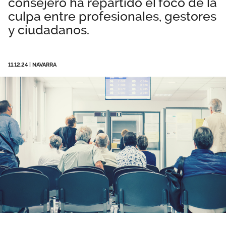
consejero ha repartido el foco de la
Área privada
Perspectivas
culpa entre profesionales, gestores
y ciudadanos.
Documentos
Únete
Vídeos
11.12.24
|
NAVARRA