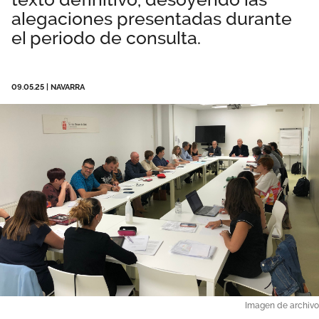
alegaciones presentadas durante
Área privada
Perspectivas
el periodo de consulta.
Documentos
Únete
Vídeos
09.05.25
|
NAVARRA
Imagen de archivo