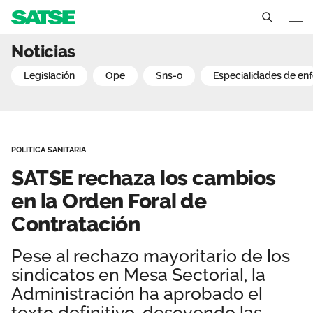
SATSE rechaza los cambio
Noticias
Navarra
legislación
ope
sns-o
especialidades de en
Conócenos
Un sindicato profesional e independiente
Nuestro trabajo
POLITICA SANITARIA
Delegados Sindicales
Ámbitos de negociación
Qué ofrecemos
SATSE rechaza los cambios
Estructura organizativa
Secciones sindicales
en la Orden Foral de
Actualidad
Contratación
Transparencia
Servicios
Temas
Contáctanos
Pese al rechazo mayoritario de los
Ventajas
Noticias
sindicatos en Mesa Sectorial, la
Administración ha aprobado el
Sala de prensa
texto definitivo, desoyendo las