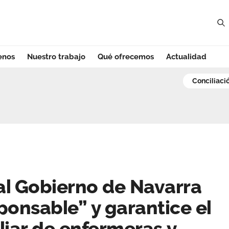
enos
Nuestro trabajo
Qué ofrecemos
Actualidad
Gobierno de Navar
conciliaci
al Gobierno de Navarra
ponsable” y garantice el
liar de enfermeras y