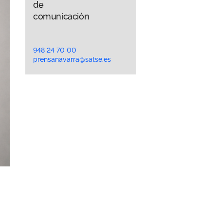
de
comunicación
948 24 70 00
prensanavarra@satse.es