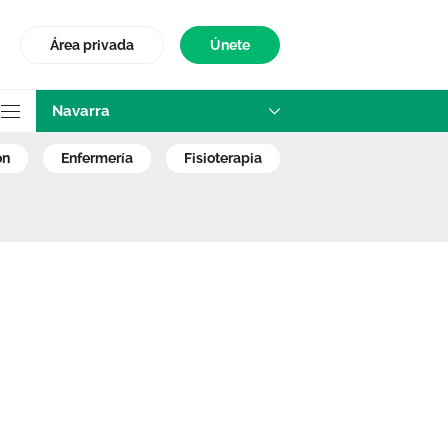
Área privada
Únete
Navarra
ra que sea “corre
ón
enfermería
fisioterapia