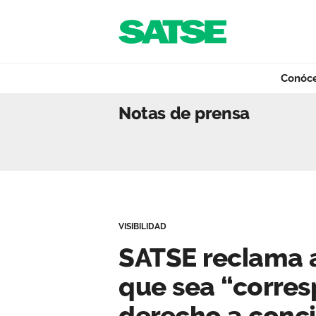
Navegación
Saltar al contenido
Conóc
SATSE reclama al 
Notas de prensa
Conócenos
Nuestro trabajo
VISIBILIDAD
Qué ofrecemos
SATSE reclama 
que sea “corres
Actualidad
derecho a conci