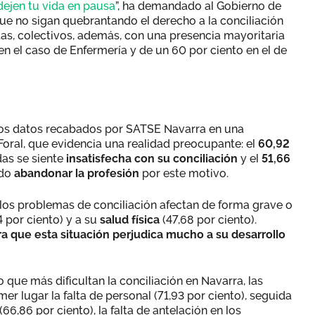
ejen tu vida en pausa
”, ha demandado al Gobierno de
que no sigan quebrantando el derecho a la conciliación
tas, colectivos, además, con una presencia mayoritaria
n el caso de Enfermería y de un 60 por ciento en el de
os datos recabados por SATSE Navarra en una
oral, que evidencia una realidad preocupante: el
60,92
as se siente
insatisfecha con su conciliación
y el
51,66
ado
abandonar la profesión
por este motivo.
los problemas de conciliación afectan de forma grave o
 por ciento) y a su
salud física
(47,68 por ciento).
ra que esta situación perjudica mucho a su desarrollo
 que más dificultan la conciliación en Navarra, las
r lugar la falta de personal (71,93 por ciento), seguida
6,86 por ciento), la falta de antelación en los