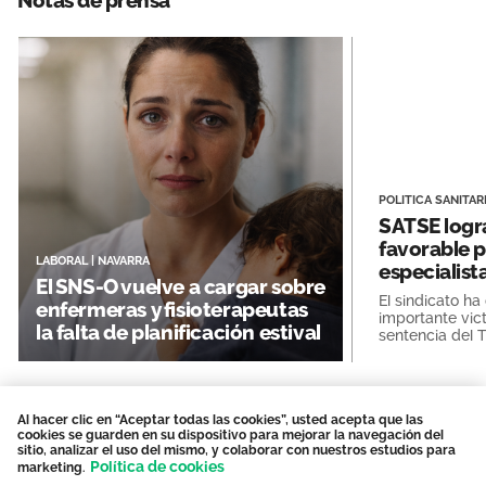
Notas de prensa
POLITICA SANITAR
SATSE logr
favorable p
LABORAL
|
NAVARRA
especialista
El SNS-O vuelve a cargar sobre
contará par
El sindicato h
enfermeras y fisioterapeutas
profesional
importante victo
la falta de planificación estival
sentencia del T
Justicia de Na
reconoce que el
Al hacer clic en “Aceptar todas las cookies”, usted acepta que las
cookies se guarden en su dispositivo para mejorar la navegación del
sitio, analizar el uso del mismo, y colaborar con nuestros estudios para
Ver notas de prensa
Política de cookies
marketing.