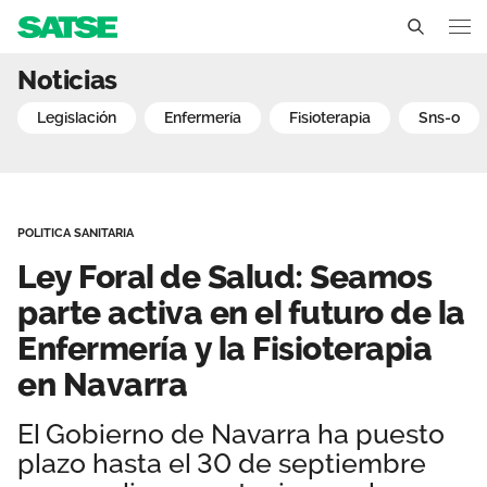
Ley Foral de Salud: Seamo
Noticias
Navarra
legislación
enfermería
fisioterapia
sns-o
Conócenos
Un sindicato profesional e independiente
Nuestro trabajo
POLITICA SANITARIA
Delegados Sindicales
Ámbitos de negociación
Qué ofrecemos
Ley Foral de Salud: Seamos
Estructura organizativa
Secciones sindicales
parte activa en el futuro de la
Actualidad
Enfermería y la Fisioterapia
Transparencia
Servicios
Temas
Contáctanos
en Navarra
Ventajas
Noticias
El Gobierno de Navarra ha puesto
plazo hasta el 30 de septiembre
Sala de prensa