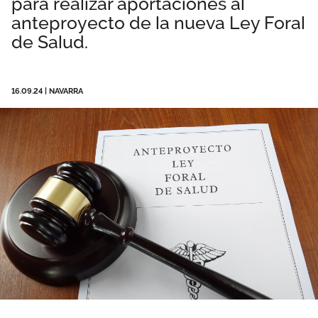
para realizar aportaciones al
Área privada
Perspectivas
anteproyecto de la nueva Ley Foral
de Salud.
Documentos
Únete
Vídeos
16.09.24
|
NAVARRA