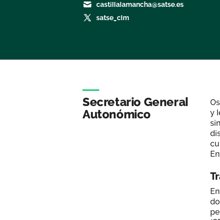
castillalamancha@satse.es
satse_clm
Secretario General
Os
Autonómico
y 
si
di
cu
En
Tr
En
do
pe