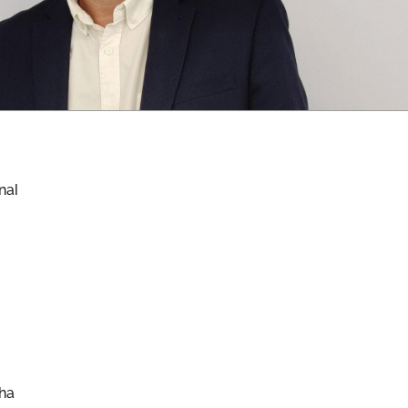
nal
l
cha