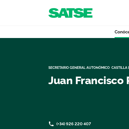
Navegación
Saltar al contenido
Conóc
Organigrama - N
Conócenos
SECRETARIO GENERAL AUTONÓMICO CASTILLA
Nuestro trabajo
Juan Francisco 
Qué ofrecemos
(+34) 926 220 407
Actualidad